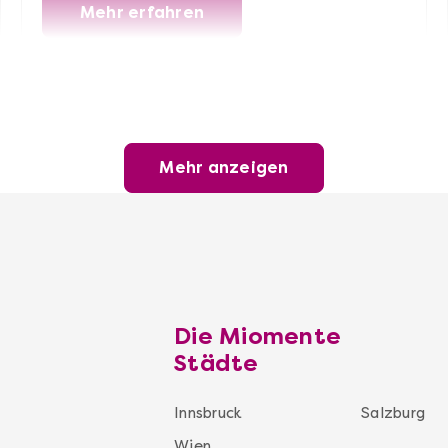
Mehr erfahren
Mehr anzeigen
Innsbruck
Die Miomente
Muttertagsgeschenke
Städte
Schenken Sie dem wichtigsten Menschen im
Leben etwas ganz Besonderes: mehr Zeit für
Innsbruck
Salzburg
sich zum Entspannen oder für Genuss mit der
Wien