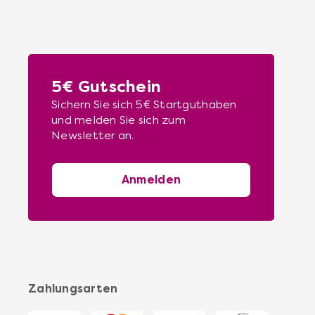
die Entdeckung gemeinsamer
Genussvorlieben!
Mehr erfahren
5€ Gutschein
Sichern Sie sich 5€ Startguthaben
und melden Sie sich zum
Newsletter an.
Anmelden
Zahlungsarten