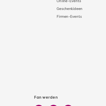
Online-Events
die süße Qual der Wahl mit unseren
Geschenkgutscheinen.
Geschenkideen
Firmen-Events
Mehr erfahren
Fan werden