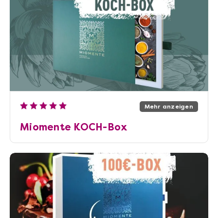
Miomente in Wien finden Sie die
größte Auswahl an kulinarischen
Erlebnissen. All unsere Partner-
Kochschulen, Weinbars, Backschulen
und Cocktailbars sind von uns
persönlich geprüft und
handverlesen.
Mehr anzeigen
Miomente KOCH-Box