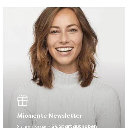
Online-Backkurse
Mehr anzeigen
Online Erlebnisdinner
Mehr anzeigen
Miomente Newsletter
Sichern Sie sich
5€ Startguthaben