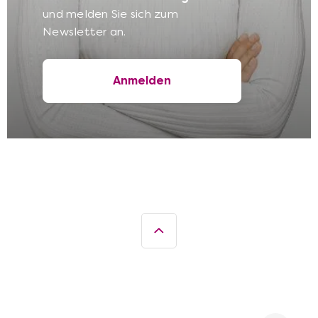
und melden Sie sich zum
Online Genussreisen
Mehr anzeigen
Newsletter an.
Anmelden
Online Gourmet-
Mehr anzeigen
Tastings