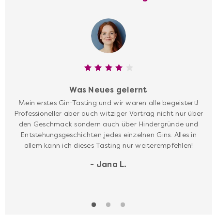
Wien
Mehr anzeigen
Alle Genuss-Events
Was Neues gelernt
Mein erstes Gin-Tasting und wir waren alle begeistert!
Professioneller aber auch witziger Vortrag nicht nur über
den Geschmack sondern auch über Hindergründe und
Entstehungsgeschichten jedes einzelnen Gins. Alles in
Alle Online-Events
Mehr anzeigen
allem kann ich dieses Tasting nur weiterempfehlen!
- Jana L.