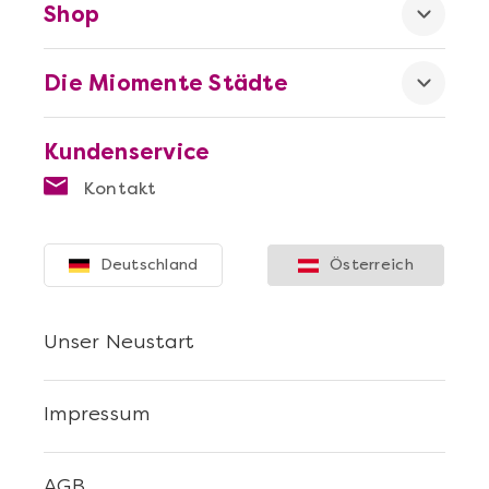
Shop
Online Kochkurse
Mehr anzeigen
Die Miomente Städte
Kundenservice
Kontakt
Online Weinproben
Mehr anzeigen
Deutschland
Österreich
Unser Neustart
Impressum
AGB