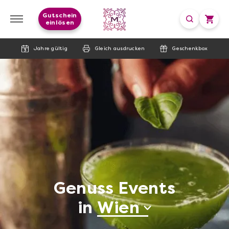
Gutschein
einlösen
Jahre gültig
Gleich ausdrucken
Geschenkbox
Genuss Events
in
Wien