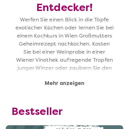
Entdecker!
Werfen Sie einen Blick in die Töpfe
exotischer Küchen oder lernen Sie bei
einem Kochkurs in Wien Großmutters
Geheimrezept nachkochen. Kosten
Sie bei einer Weinprobe in einer
Wiener Vinothek aufregende Tropfen
junger Winzer oder zaubern Sie den
perfekten Espresso. In unseren
Mehr anzeigen
Genuss-Events, Kochkursen,
Whiskytastings und Baristaseminaren
wecken wir Ihre Leidenschaft für
großen Genuss und machen Sie zum
Bestseller
Virtuosen am Kochlöffel,
Cocktailshaker oder Korkenzieher. Bei