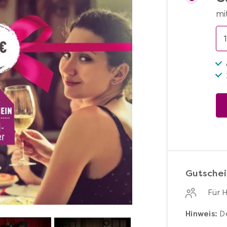
mi
Gutschei
Für 
Hinweis:
De