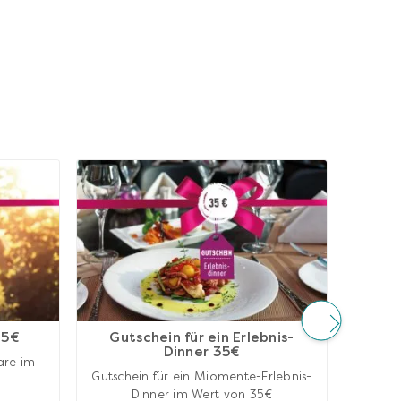
25€
Gutschein für ein Erlebnis-
Dinner 35€
are im
Das
Gutschein für ein Miomente-Erlebnis-
St
Dinner im Wert von 35€