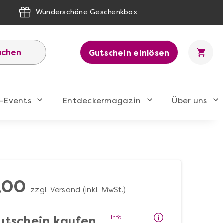
Wunderschöne Geschenkbox
uchen
Gutschein einlösen
-Events
Entdeckermagazin
Über uns
,00
zzgl. Versand (inkl. MwSt.)
Info
utschein kaufen