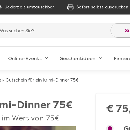
Jederzeit umtauschbar
Sofort selbst ausdrucken
S
Online-Events
Geschenkideen
Firmen
e
Gutschein für ein Krimi-Dinner 75€
imi-Dinner 75€
€ 75
r im Wert von 75€
G