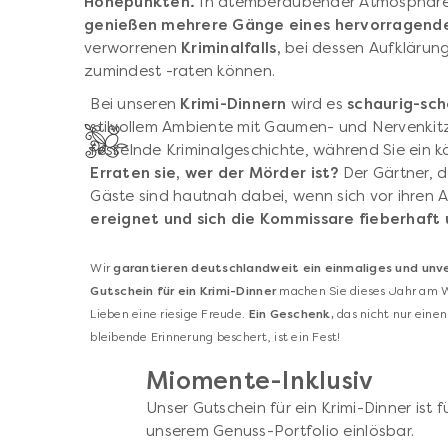
Höhepunkten.
In atemberaubender Atmosphäre
genießen mehrere Gänge eines hervorragend
verworrenen
Kriminalfalls,
bei dessen Aufklärung
zumindest -raten können.
Bei unseren
Krimi-Dinnern
wird es
schaurig-sch
stilvollem Ambiente mit Gaumen- und Nervenkit
fesselnde Kriminalgeschichte, während Sie ein k
Erraten sie, wer der Mörder ist?
Der Gärtner, d
Gäste sind hautnah dabei, wenn sich vor ihren
ereignet und sich die Kommissare fieberhaf
Wir
garantieren deutschlandweit ein einmaliges und unver
Gutschein für ein Krimi-Dinner
machen Sie dieses Jahr am We
Lieben eine riesige Freude.
Ein Geschenk,
das nicht nur einen
bleibende Erinnerung beschert, ist ein Fest!
Miomente-Inklusiv
Unser Gutschein für ein Krimi-Dinner ist f
unserem Genuss-Portfolio einlösbar.