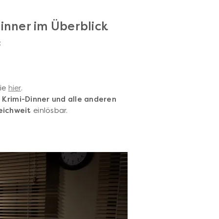
inner im Überblick
:
Sie
hier
.
s Krimi-Dinner und alle anderen
eichweit
einlösbar.