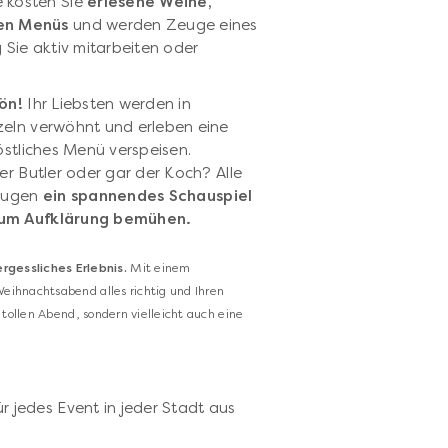
 kosten Sie
erlesene Weine,
en Menüs
und werden Zeuge eines
 Sie aktiv mitarbeiten oder
ön!
Ihr Liebsten werden in
zeln verwöhnt und erleben eine
östliches Menü verspeisen.
er Butler oder gar der Koch? Alle
 Augen
ein spannendes Schauspiel
t um Aufklärung bemühen.
gessliches Erlebnis.
Mit einem
ihnachtsabend alles richtig und Ihren
 tollen Abend, sondern vielleicht auch eine
ür jedes Event in jeder Stadt aus