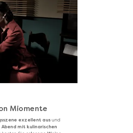
 von Miomente
gsszene exzellent aus
und
Abend mit kulinarischen