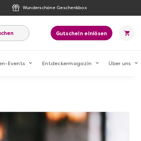
Wunderschöne Geschenkbox
uchen
Gutschein einlösen
en-Events
Entdeckermagazin
Über uns