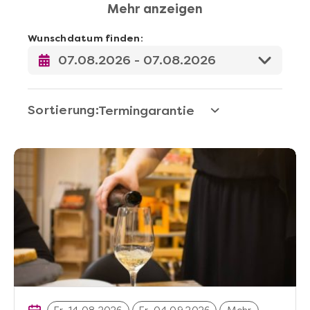
Mehr anzeigen
Staunen. Kosten Sie neue Zutaten
und schärfen Sie Ihren Gaumen für
Wunschdatum finden:
spannende Aromen mit unseren
Genuss-Erlebnissen in ganz
Deutschland. Oder schenken Sie
anderen Events voll mit
Sortierung:
unbekannten, köstlichen Aromen.