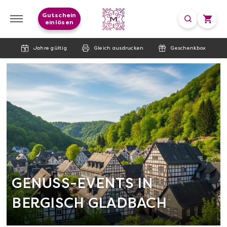
Gutschein
einlösen
Jahre gültig
Gleich ausdrucken
Geschenkbox
GENUSS-EVENTS IN
BERGISCH GLADBACH