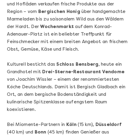
und Hofläden verkaufen frische Produkte aus der
Region – vom
Bergischen Honig
über handgemachte
Marmeladen bis zu saisonalem Wild aus den Wäldern
der Hardt. Der
Wochenmarkt
auf dem Konrad-
Adenauer-Platz ist ein beliebter Treffpunkt für
Feinschmecker mit einem breiten Angebot an frischem
Obst, Gemüse, Käse und Fleisch.
Kulturell besticht das
Schloss Bensberg
, heute ein
Mehr anzeigen
Grandhotel mit
Drei-Sterne-Restaurant Vendome
Offene Weinprobe
von Joachim Wissler – einem der renommiertesten
Köche Deutschlands. Damit ist Bergisch Gladbach ein
Ort, an dem bergische Bodenständigkeit und
kulinarische Spitzenklasse auf engstem Raum
koexistieren.
Bei Miomente-Partnern in
Köln
(15 km),
Düsseldorf
(40 km) und
Bonn
(45 km) finden Genießer aus