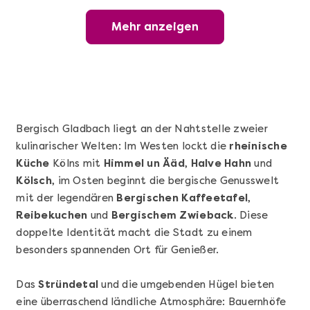
Mehr anzeigen
Mehr anzeigen
Hamburg erschmecken
Bergisch Gladbach liegt an der Nahtstelle zweier
kulinarischer Welten: Im Westen lockt die
rheinische
Küche
Kölns mit
Himmel un Ääd
,
Halve Hahn
und
Kölsch
, im Osten beginnt die bergische Genusswelt
mit der legendären
Bergischen Kaffeetafel
,
Reibekuchen
und
Bergischem Zwieback
. Diese
doppelte Identität macht die Stadt zu einem
Mehr anzeigen
besonders spannenden Ort für Genießer.
Nürnberg erschmecken
Das
Stründetal
und die umgebenden Hügel bieten
eine überraschend ländliche Atmosphäre: Bauernhöfe