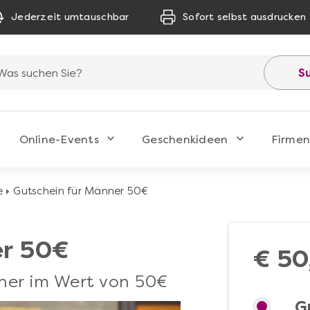
Jederzeit umtauschbar
Sofort selbst ausdrucken
S
Online-Events
Geschenkideen
Firmen
e
Gutschein für Männer 50€
er 50€
€ 50
er im Wert von 50€
G