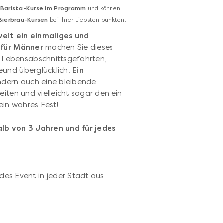
 Barista-Kurse im Programm
und können
Bierbrau-Kursen
bei Ihrer Liebsten punkten.
eit ein einmaliges und
 für Männer
machen Sie dieses
Lebensabschnittsgefährten,
eund überglücklich!
Ein
ondern auch eine bleibende
iten und vielleicht sogar den ein
 ein wahres Fest!
lb von 3 Jahren und für jedes
des Event in jeder Stadt aus