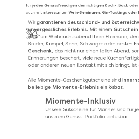
für
jeden Genussfreudigen den richtigen Koch-, Back oder
auch mit interessanten
Wein-Seminaren, Gin-Tastings oder 
Wir
garantieren deutschland- und österreichw
unvergessliches Erlebnis.
Mit einem
Gutschein
Jahr am Weihnachtsabend Ihren Ehemann, den 
Bruder, Kumpel, Sohn, Schwager oder besten Fr
Geschenk,
das nicht nur einen tollen Abend, s
Erinnerungen beschert, viele neue Küchenfertigke
oder anderen neuen Kontakt mit sich bringt, ist
Alle Miomente-Geschenkgutscheine sind
innerha
beliebige Miomente-Erlebnis einlösbar.
Miomente-Inklusiv
Unsere Gutscheine für Männer sind für je
unserem Genuss-Portfolio einlösbar.