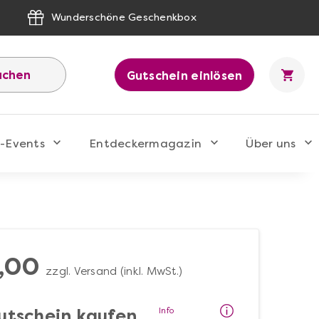
Wunderschöne Geschenkbox
uchen
Gutschein einlösen
-Events
Entdeckermagazin
Über uns
,00
zzgl. Versand (inkl. MwSt.)
Info
utschein kaufen