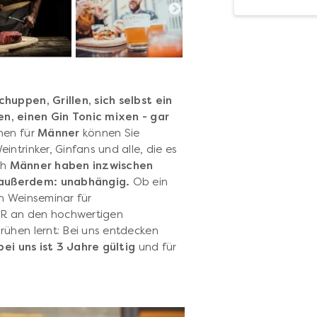
huppen, Grillen, sich selbst ein
n, einen Gin Tonic mixen - gar
nen für
Männer
können Sie
ntrinker, Ginfans und alle, die es
ch
Männer haben inzwischen
 außerdem: unabhängig.
Ob ein
n Weinseminar für
 ER an den hochwertigen
ühen lernt: Bei uns entdecken
bei uns
ist 3 Jahre gültig
und für