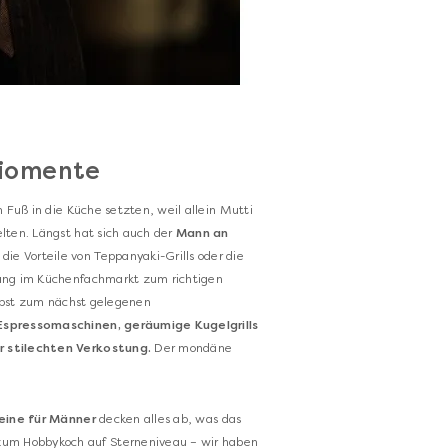
Miomente
 Fuß in die Küche setzten, weil allein Mutti
lten. Längst hat sich auch der
Mann an
die Vorteile von Teppanyaki-Grills oder die
lang im Küchenfachmarkt zum richtigen
elbst zum nächst gelegenen
spressomaschinen, geräumige Kugelgrills
r stilechten Verkostung.
Der mondäne
eine für Männer
decken alles ab, was das
zum Hobbykoch auf Sterneniveau – wir haben