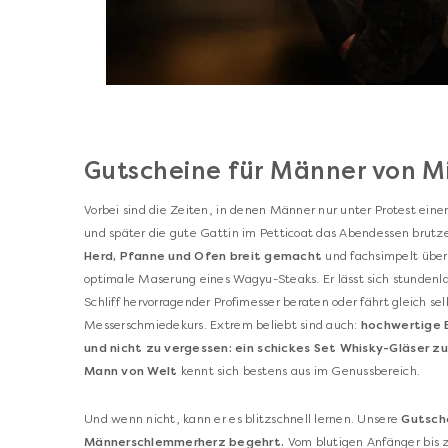
Gutscheine für Männer von 
Vorbei sind die Zeiten, in denen Männer nur unter Protest einen
und später die gute Gattin im Petticoat das Abendessen brutze
Herd, Pfanne und Ofen breit gemacht
und fachsimpelt über 
optimale Maserung eines Wagyu-Steaks. Er lässt sich stunden
Schliff hervorragender Profimesser beraten oder fährt gleich s
Messerschmiedekurs. Extrem beliebt sind auch:
hochwertige E
und nicht zu vergessen: ein schickes Set Whisky-Gläser zu
Mann von Welt
kennt sich bestens aus im Genussbereich.
Und wenn nicht, kann er es blitzschnell lernen. Unser
e
Gutsch
Männerschlemmerherz begehrt.
Vom blutigen Anfänger bis 