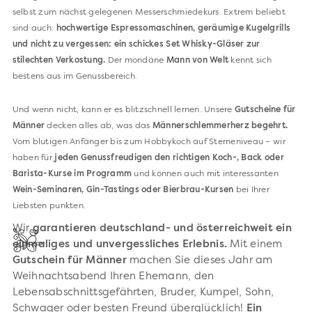
selbst zum nächst gelegenen Messerschmiedekurs. Extrem beliebt
sind auch:
hochwertige Espressomaschinen, geräumige Kugelgrills
und nicht zu vergessen: ein schickes Set Whisky-Gläser zur
stilechten Verkostung.
Der mondäne
Mann von Welt
kennt sich
bestens aus im Genussbereich.
Und wenn nicht, kann er es blitzschnell lernen. Unser
e
Gutscheine für
Männer
decken alles ab, was das
Männerschlemmerherz begehrt.
Vom blutigen Anfänger bis zum Hobbykoch auf Sterneniveau – wir
haben für
jeden Genussfreudigen den richtigen Koch-, Back oder
Barista-Kurse im Programm
und können auch mit interessanten
Wein-Seminaren, Gin-Tastings oder Bierbrau-Kursen
bei Ihrer
Liebsten punkten.
Wir
garantieren deutschland- und österreichweit ein
einmaliges und unvergessliches Erlebnis.
Mit einem
Gutschein für Männer
machen Sie dieses Jahr am
Weihnachtsabend Ihren Ehemann, den
Lebensabschnittsgefährten, Bruder, Kumpel, Sohn,
Schwager oder besten Freund überglücklich!
Ein