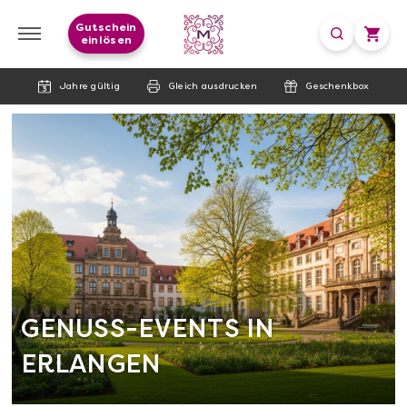
Gutschein
einlösen
Jahre gültig
Gleich ausdrucken
Geschenkbox
GENUSS-EVENTS IN
ERLANGEN