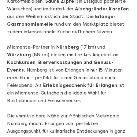
Kartoffelklößen,
Saure Zipfel
(in Essigsud pochierte
Würstchen) und im Herbst der
Aischgründer Karpfen
aus den Weihern östlich der Stadt. Die
Erlanger
Gastronomiemeile
rund um den Marktplatz bietet
zudem internationale Küche auf hohem Niveau.
Miomente-Partner in
Nürnberg
(17 km) und
Mehr anzeigen
Würzburg
(88 km) bieten ein breites Angebot an
Sushi Basic Kurs Bonn
Kochkursen, Bierverkostungen und Genuss-
Events
. Nürnberg ist von Erlangen in nur 15 Minuten
erreichbar – perfekt für einen Genussabend nach
Feierabend. Als
Erlebnisgeschenk für Erlangen
ist
ein Miomente-Gutschein die ideale Wahl für
Bierliebhaber und Feinschmecker.
Die unmittelbare Nähe zur fränkischen Metropole
Nürnberg macht Erlangen zum perfekten
Ausgangspunkt für kulinarische Entdeckungen in ganz