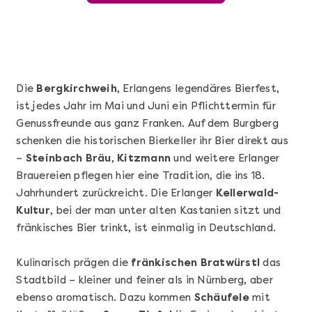
Die
Bergkirchweih
, Erlangens legendäres Bierfest,
ist jedes Jahr im Mai und Juni ein Pflichttermin für
Genussfreunde aus ganz Franken. Auf dem Burgberg
schenken die historischen Bierkeller ihr Bier direkt aus
–
Steinbach Bräu
,
Kitzmann
und weitere Erlanger
Brauereien pflegen hier eine Tradition, die ins 18.
Jahrhundert zurückreicht. Die Erlanger
Mehr anzeigen
Kellerwald-
Kultur
, bei der man unter alten Kastanien sitzt und
Wunderschöner Weinabend
fränkisches Bier trinkt, ist einmalig in Deutschland.
Kulinarisch prägen die
fränkischen Bratwürstl
das
Stadtbild – kleiner und feiner als in Nürnberg, aber
ebenso aromatisch. Dazu kommen
Schäufele
mit