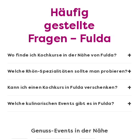
Häufig
Mehr anzeigen
gestellte
Sushi-Kochkurs@Home
Fragen – Fulda
+
Wo finde ich Kochkurse in der Nähe von Fulda?
+
Welche Rhön-Spezialitäten sollte man probieren?
+
Kann ich einen Kochkurs in Fulda verschenken?
+
Welche kulinarischen Events gibt es in Fulda?
Mehr anzeigen
Wein- & Käse-Genuss@Home für 2
Genuss-Events in der Nähe