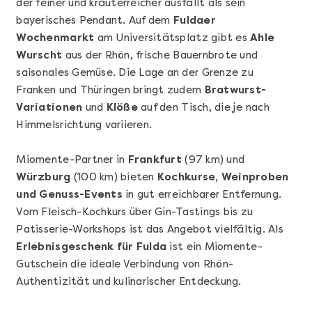
der feiner und kräuterreicher ausfällt als sein
bayerisches Pendant. Auf dem
Fuldaer
Wochenmarkt
am Universitätsplatz gibt es
Ahle
Wurscht
aus der Rhön, frische Bauernbrote und
saisonales Gemüse. Die Lage an der Grenze zu
Franken und Thüringen bringt zudem
Bratwurst-
Variationen
und
Klöße
auf den Tisch, die je nach
Mehr anzeigen
Himmelsrichtung variieren.
Geschenkbox 100€
Miomente-Partner in
Frankfurt
(97 km) und
Würzburg
(100 km) bieten
Kochkurse, Weinproben
und Genuss-Events
in gut erreichbarer Entfernung.
Vom Fleisch-Kochkurs über Gin-Tastings bis zu
Patisserie-Workshops ist das Angebot vielfältig. Als
Erlebnisgeschenk für Fulda
ist ein Miomente-
Gutschein die ideale Verbindung von Rhön-
Authentizität und kulinarischer Entdeckung.