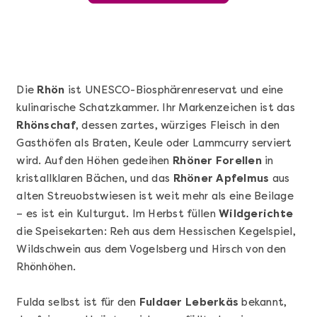
Die
Rhön
ist UNESCO-Biosphärenreservat und eine
kulinarische Schatzkammer. Ihr Markenzeichen ist das
Rhönschaf
, dessen zartes, würziges Fleisch in den
Gasthöfen als Braten, Keule oder Lammcurry serviert
wird. Auf den Höhen gedeihen
Rhöner Forellen
in
kristallklaren Bächen, und das
Rhöner Apfelmus
aus
alten Streuobstwiesen ist weit mehr als eine Beilage
Mehr anzeigen
– es ist ein Kulturgut. Im Herbst füllen
Wildgerichte
Sushi Basic Kurs Bonn
die Speisekarten: Reh aus dem Hessischen Kegelspiel,
Wildschwein aus dem Vogelsberg und Hirsch von den
Rhönhöhen.
Fulda selbst ist für den
Fuldaer Leberkäs
bekannt,