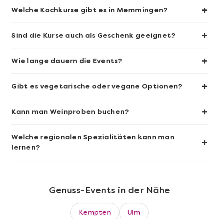
+
Welche Kochkurse gibt es in Memmingen?
+
Sind die Kurse auch als Geschenk geeignet?
+
Wie lange dauern die Events?
Mehr anzeigen
+
Sushi-Kochkurs@Home
Gibt es vegetarische oder vegane Optionen?
+
Kann man Weinproben buchen?
Welche regionalen Spezialitäten kann man
+
lernen?
Genuss-Events in der Nähe
Kempten
Ulm