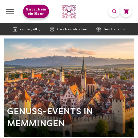
Gutschein
einlösen
Jahre gültig
Gleich ausdrucken
Geschenkbox
GENUSS-EVENTS IN
MEMMINGEN