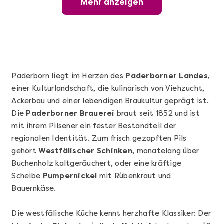
Mehr anzeigen
Wunderschöner Weinabend
Paderborn liegt im Herzen des
Paderborner Landes
,
einer Kulturlandschaft, die kulinarisch von Viehzucht,
Ackerbau und einer lebendigen Braukultur geprägt ist.
Die
Paderborner Brauerei
braut seit 1852 und ist
mit ihrem Pilsener ein fester Bestandteil der
regionalen Identität. Zum frisch gezapften Pils
gehört
Westfälischer Schinken
, monatelang über
Mehr anzeigen
Buchenholz kaltgeräuchert, oder eine kräftige
Sushi Basic Kurs Bonn
Scheibe
Pumpernickel
mit Rübenkraut und
Bauernkäse.
Die westfälische Küche kennt herzhafte Klassiker: Der