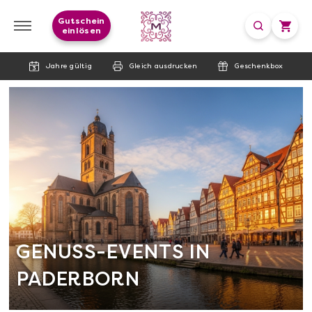
Gutschein
einlösen
Jahre gültig
Gleich ausdrucken
Geschenkbox
GENUSS-EVENTS IN
PADERBORN