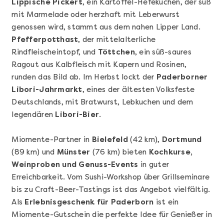
Lippische Pickert
, ein Kartoffel-Hefekuchen, der süß
mit Marmelade oder herzhaft mit Leberwurst
genossen wird, stammt aus dem nahen Lipper Land.
Pfefferpotthast
, der mittelalterliche
Rindfleischeintopf, und
Töttchen
, ein süß-saures
Ragout aus Kalbfleisch mit Kapern und Rosinen,
runden das Bild ab. Im Herbst lockt der
Paderborner
Libori-Jahrmarkt
, eines der ältesten Volksfeste
Mehr anzeigen
Deutschlands, mit Bratwurst, Lebkuchen und dem
Geschenkbox 100€
legendären
Libori-Bier
.
Miomente-Partner in
Bielefeld
(42 km),
Dortmund
(89 km) und
Münster
(76 km) bieten
Kochkurse,
Weinproben und Genuss-Events
in guter
Erreichbarkeit. Vom Sushi-Workshop über Grillseminare
bis zu Craft-Beer-Tastings ist das Angebot vielfältig.
Als
Erlebnisgeschenk für Paderborn
ist ein
Miomente-Gutschein die perfekte Idee für Genießer in