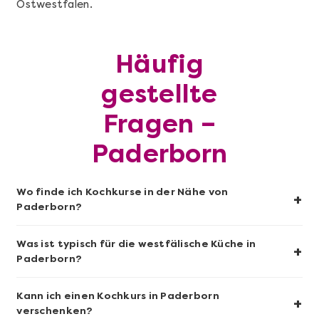
Ostwestfalen.
Mehr anzeigen
Häufig
Sushi-Kochkurs@Home
gestellte
Fragen –
Paderborn
Wo finde ich Kochkurse in der Nähe von
+
Paderborn?
Was ist typisch für die westfälische Küche in
+
Paderborn?
Mehr anzeigen
Kann ich einen Kochkurs in Paderborn
+
Wein- & Käse-Genuss@Home für 2
verschenken?