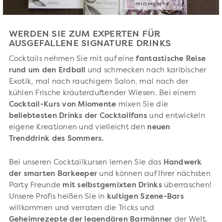
WERDEN SIE ZUM EXPERTEN FÜR
AUSGEFALLENE SIGNATURE DRINKS
Cocktails nehmen Sie mit auf eine
fantastische Reise
rund um den Erdball
und schmecken nach karibischer
Exotik, mal nach rauchigem Salon, mal nach der
kühlen Frische kräuterduftender Wiesen. Bei einem
Cocktail-Kurs von Miomente
mixen Sie die
beliebtesten Drinks der Cocktailfans
und entwickeln
eigene Kreationen und vielleicht den
neuen
Trenddrink des Sommers.
Bei unseren Cocktailkursen lernen Sie das
Handwerk
der smarten Barkeeper
und können auf Ihrer nächsten
Party Freunde
mit selbstgemixten Drinks
überraschen!
Unsere Profis heißen Sie in
kultigen Szene-Bars
willkommen und verraten die Tricks und
Geheimrezepte der legendären Barmänner
der Welt.