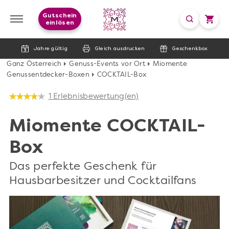
Gutschein
einlösen
Jahre gültig
Gleich ausdrucken
Geschenkbox
Ganz Österreich
Genuss-Events vor Ort
Miomente
Genussentdecker-Boxen
COCKTAIL-Box
1 Erlebnisbewertung(en)
Miomente COCKTAIL-
Box
Das perfekte Geschenk für
Hausbarbesitzer und Cocktailfans