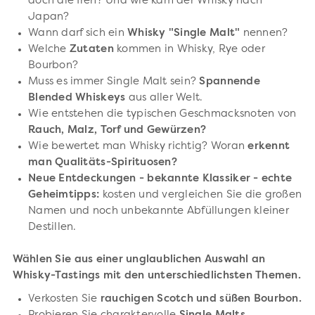
doch die Iren? Und wie kam der Whisky nach
Japan?
Wann darf sich ein
Whisky "Single Malt"
nennen?
Welche
Zutaten
kommen in Whisky, Rye oder
Bourbon?
Muss es immer Single Malt sein?
Spannende
Blended Whiskeys
aus aller Welt.
Wie entstehen die typischen Geschmacksnoten von
Rauch, Malz, Torf und Gewürzen?
Wie bewertet man Whisky richtig? Woran
erkennt
man Qualitäts-Spirituosen?
Neue Entdeckungen - bekannte Klassiker - echte
Geheimtipps:
kosten und vergleichen Sie die großen
Namen und noch unbekannte Abfüllungen kleiner
Destillen.
Wählen Sie aus einer unglaublichen Auswahl an
Whisky-Tastings mit den unterschiedlichsten Themen.
Verkosten Sie
rauchigen Scotch und süßen Bourbon.