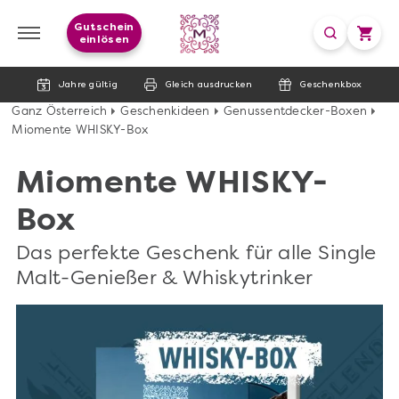
Gutschein
einlösen
Jahre gültig
Gleich ausdrucken
Geschenkbox
Ganz Österreich
Geschenkideen
Genussentdecker-Boxen
Miomente WHISKY-Box
Miomente WHISKY-
Box
Das perfekte Geschenk für alle Single
Malt-Genießer & Whiskytrinker