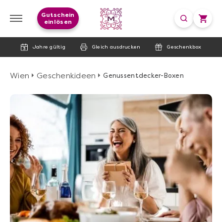
Gutschein
einlösen
Jahre gültig
Gleich ausdrucken
Geschenkbox
Wien
Geschenkideen
Genussentdecker-Boxen
image