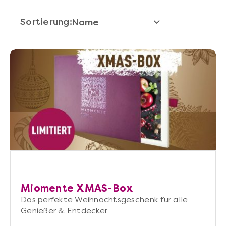
und Gartechniken aus allen Küchen
der Welt erkunden wollen. In jeder
Sortierung:
Box findest Du einen Gutschein, den
der Beschenkte für all unsere
Genuss-Events einlösen kann. So
kannst du sicher sein, dass du
wirklich jeden Geschmack triffst.
Miomente XMAS-Box
Das perfekte Weihnachtsgeschenk für alle
Genießer & Entdecker