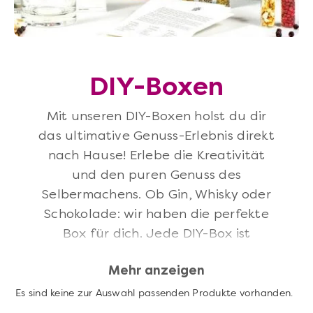
DIY-Boxen
Mit unseren DIY-Boxen holst du dir
das ultimative Genuss-Erlebnis direkt
nach Hause! Erlebe die Kreativität
und den puren Genuss des
Selbermachens. Ob Gin, Whisky oder
Schokolade: wir haben die perfekte
Box für dich. Jede DIY-Box ist
sorgfältig zusammengestellt und
Mehr anzeigen
enthält alles, was du brauchst: von
Experten ausgewählte Zutaten,
Es sind keine zur Auswahl passenden Produkte vorhanden.
hochwertige Utensilien und exklusive