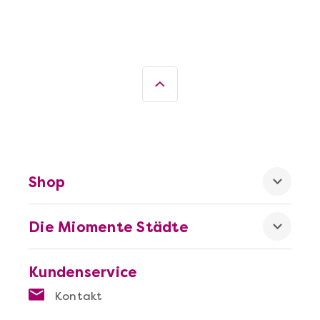
Booklets. Lerne neue Techniken,
entdecke spannende Rezepte und
genieße den stolzen Moment, wenn
dein selbstgemachtes Meisterwerk
auf dem Tisch steht.
Shop
Die Miomente Städte
Kundenservice
Kontakt