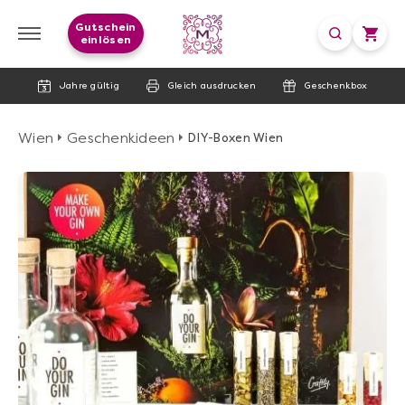
Gutschein
einlösen
Jahre gültig
Gleich ausdrucken
Geschenkbox
Wien
Geschenkideen
DIY-Boxen Wien
image