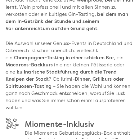
vertraut macht, eine exklusive
Weinprobe, bei der man
lernt
, Wein professionell und mit allen Sinnen zu
verkosten oder ein kultiges Gin-Tasting
, bei dem man
dem In-Getränk der Stunde und seinem
Variantenreichtum auf den Grund geht
.
Die Auswahl unserer Genuss-Events in Deutschland und
Österreich ist schier unendlich: vielleicht
ein
Champagner-Tasting in einer schicken Bar,
ein
Macarons-Backkurs
in einer kleinen Pâtisserie oder
eine
kulinarische Stadtführung durch die Trend-
Kneipen der Stad
t? Ob Krimi
-Dinner, Grillkurs oder
Spirituosen-Tasting
– Sie haben die Wahl und können
ganz nach Geschmack entscheiden, worauf Sie Lust
haben und was Sie immer schon einml ausprobieren
wollten.
Miomente-Inklusiv
Die Miomente Geburtstagsglücks-Box enthält