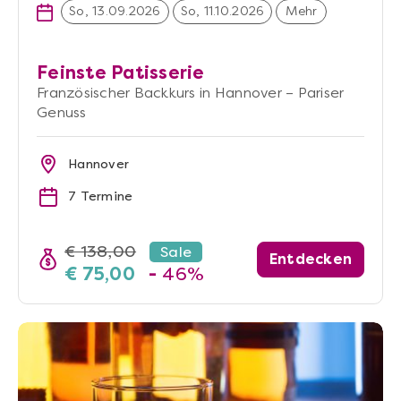
So, 13.09.2026
So, 11.10.2026
Mehr
Feinste Patisserie
Französischer Backkurs in Hannover – Pariser
Genuss
Hannover
7 Termine
€ 138,00
Sale
Entdecken
€ 75,00
-
46%