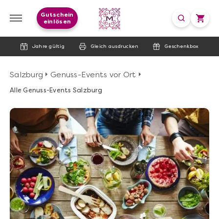
Gutschein
einlösen
Jahre gültig
Gleich ausdrucken
Geschenkbox
Salzburg
Genuss-Events vor Ort
Alle Genuss-Events Salzburg
image